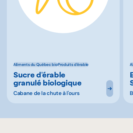
Aliments du Québec bio
Produits d'érable
A
Sucre d'érable
granulé biologique
Cabane de la chute à l'ours
B