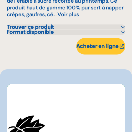
de l’érable à sucre récoltée au printemps. Ce
produit haut de gamme 100% pur sert à napper
crêpes, gaufres, cé...
Voir plus
Trouver ce produit
Format disponible
IGA
375 mL
Autre
250 mL
Acheter en ligne