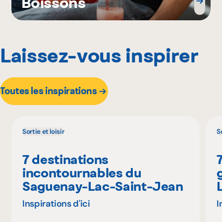
Boissons
Laissez-vous inspirer
Toutes les inspirations
Sortie et loisir
So
7 destinations
incontournables du
Saguenay-Lac-Saint-Jean
Inspirations d'ici
I