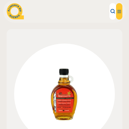
Aliments d'ici
Recettes
Inspirations d'ici
Restaurants
Institutions
À propos