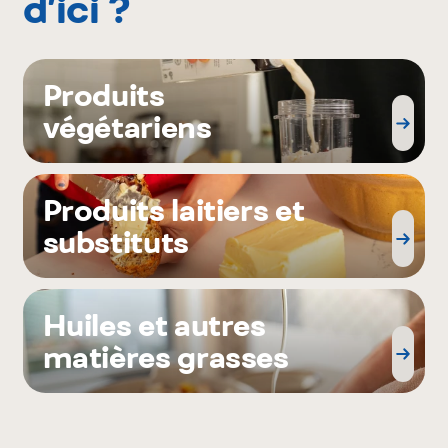
d’ici ?
Produits
végétariens
Produits laitiers et
substituts
Huiles et autres
matières grasses