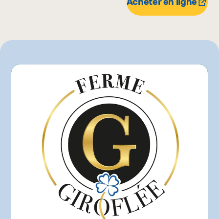
Acheter en ligne
Marchés Tradition
Metro
Pasquier
Rachelle-Béry
Super C
Autre