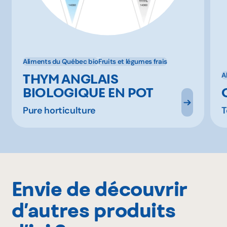
Aliments du Québec bio
Fruits et légumes frais
THYM ANGLAIS
A
BIOLOGIQUE EN POT
Pure horticulture
T
Envie de découvrir
d’autres produits