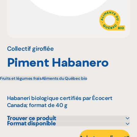
Pourquoi adhérer
Portail adhérent
Collectif giroflée
Piment Habanero
EN
Fruits et légumes frais
Aliments du Québec bio
Habaneri biologique certifiés par Écocert
Canada; format de 40 g
Trouver ce produit
Format disponible
Avril - supermarché santé
40 g
IGA