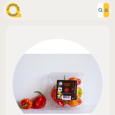
Aliments d'ici
Recettes
Inspirations d'ici
Restaurants
Institutions
À propos