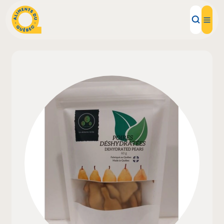
Aliments d'ici
Recettes
Inspirations d'ici
Restaurants
Institutions
À propos