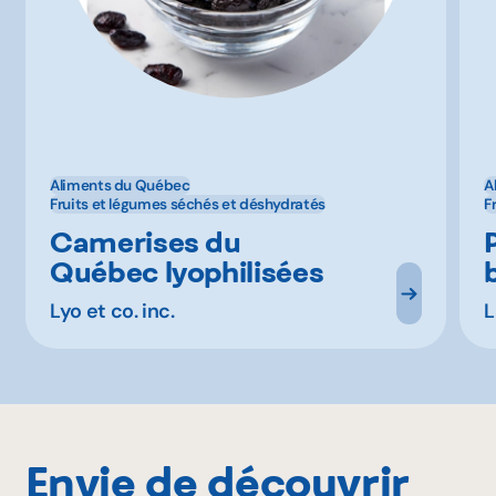
Aliments du Québec
A
Fruits et légumes séchés et déshydratés
F
Camerises du
Québec lyophilisées
Lyo et co. inc.
L
Envie de découvrir