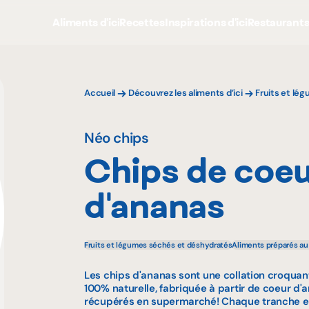
Aliments d'ici
Recettes
Inspirations d'ici
Restaurant
Accueil
Découvrez les aliments d’ici
Fruits et lé
Néo chips
Chips de coe
d'ananas
Fruits et légumes séchés et déshydratés
Aliments préparés a
Les chips d'ananas sont une collation croquan
100% naturelle, fabriquée à partir de coeur d
récupérés en supermarché! Chaque tranche est