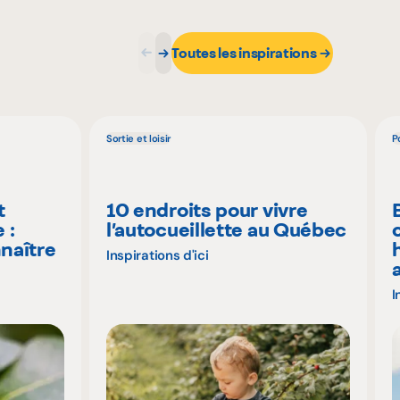
Toutes les inspirations
Sortie et loisir
P
t
10 endroits pour vivre
 :
l’autocueillette au Québec
naître
Inspirations d'ici
I