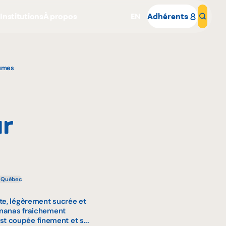
s
Institutions
À propos
EN
Adhérents
Rech
gumes
ur
Pourquoi adhérer
Portail adhérent
u Québec
te, légèrement sucrée et
'ananas fraichement
 coupée finement et s...