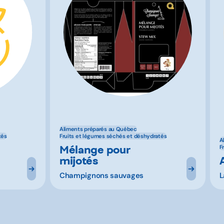
Aliments préparés au Québec
tés
Fruits et légumes séchés et déshydratés
A
Mélange pour
F
mijotés
Champignons sauvages
L