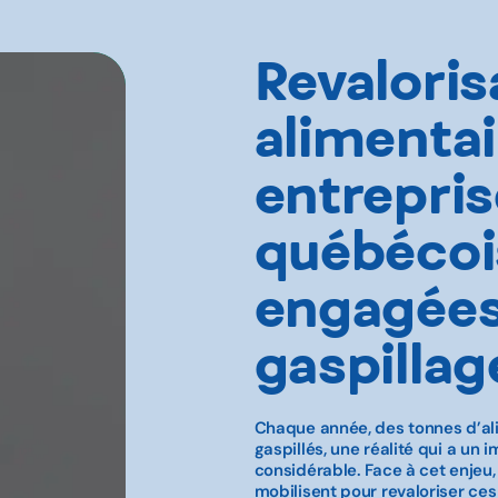
Revaloris
alimentai
entrepri
québécoi
engagées
gaspillag
Chaque année, des tonnes d’a
gaspillés, une réalité qui a u
considérable. Face à cet enjeu
mobilisent pour revaloriser ce