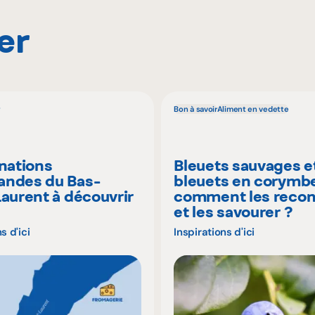
er
Bon à savoir
Aliment en vedette
inations
Bleuets sauvages e
ndes du Bas-
bleuets en corymbe
Laurent à découvrir
comment les recon
é
et les savourer ?
s d'ici
Inspirations d'ici