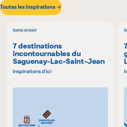
Toutes les inspirations
Sortie et loisir
So
7 destinations
incontournables du
Saguenay-Lac-Saint-Jean
Inspirations d'ici
I