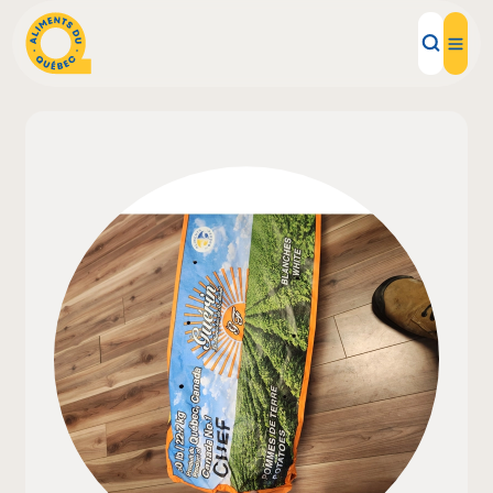
Aliments d'ici
Recettes
Inspirations d'ici
Restaurants
Institutions
À propos