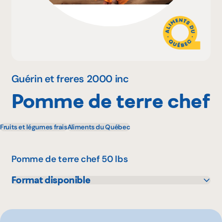
Pourquoi adhérer
Portail adhérent
Guérin et freres 2000 inc
Pomme de terre chef
EN
Fruits et légumes frais
Aliments du Québec
Pomme de terre chef 50 lbs
Format disponible
50 lbs