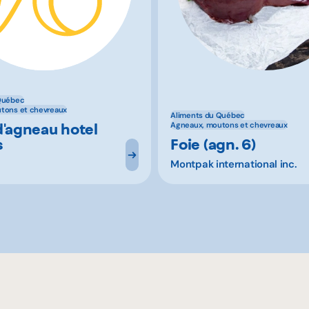
Québec
tons et chevreaux
Aliments du Québec
d'agneau hotel
Agneaux, moutons et chevreaux
s
Foie (agn. 6)
Montpak international inc.