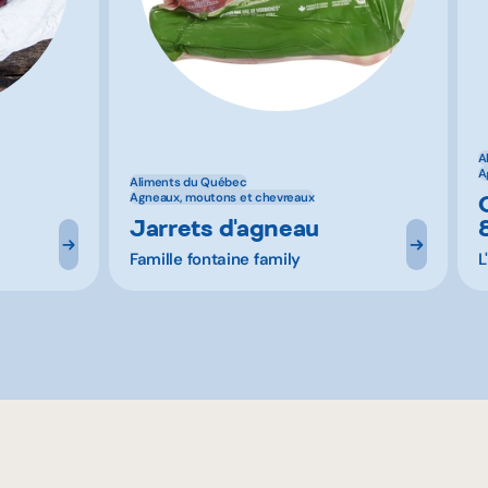
A
A
Aliments du Québec
Agneaux, moutons et chevreaux
Jarrets d'agneau
Famille fontaine family
L