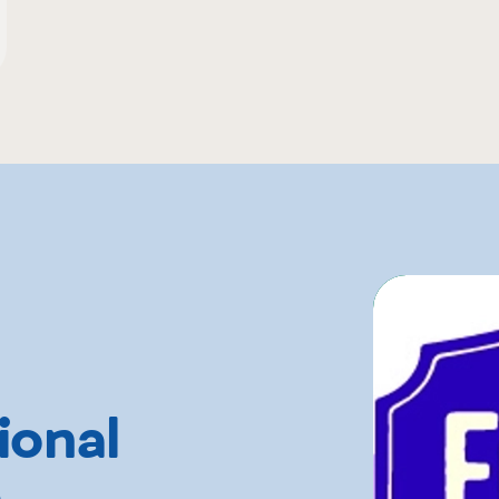
ional
e