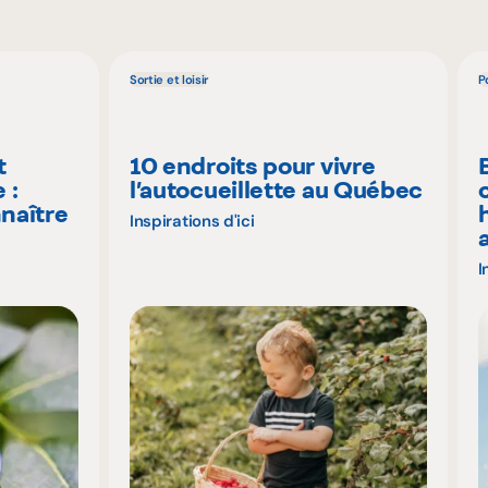
Sortie et loisir
P
t
10 endroits pour vivre
 :
l’autocueillette au Québec
naître
Inspirations d'ici
I