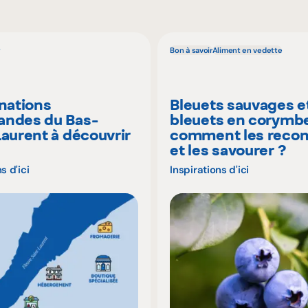
Bon à savoir
Aliment en vedette
inations
Bleuets sauvages e
ndes du Bas-
bleuets en corymbe
Laurent à découvrir
comment les recon
é
et les savourer ?
s d'ici
Inspirations d'ici