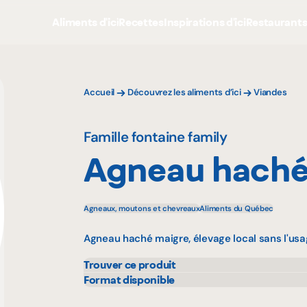
Aliments d'ici
Recettes
Inspirations d'ici
Restaurant
Accueil
Découvrez les aliments d’ici
Viandes
Famille fontaine family
Agneau haché
Agneaux, moutons et chevreaux
Aliments du Québec
Agneau haché maigre, élevage local sans l'us
Trouver ce produit
IGA
Rach
Format disponible
375 g
Metro