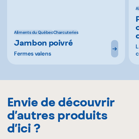
A
Aliments du Québec
Charcuteries
Jambon poivré
L
Fermes valens
c
Envie de découvrir
d’autres produits
d’ici ?