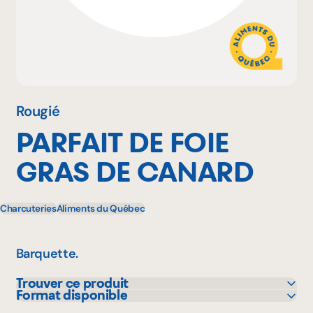
Pourquoi adhérer
Portail adhérent
Rougié
PARFAIT DE FOIE
EN
GRAS DE CANARD
Charcuteries
Aliments du Québec
Barquette.
Trouver ce produit
Format disponible
IGA
1 kg