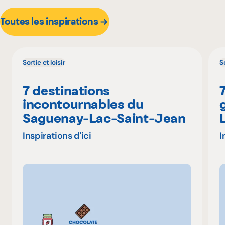
Toutes les inspirations
Sortie et loisir
So
7 destinations
incontournables du
Saguenay-Lac-Saint-Jean
Inspirations d'ici
I