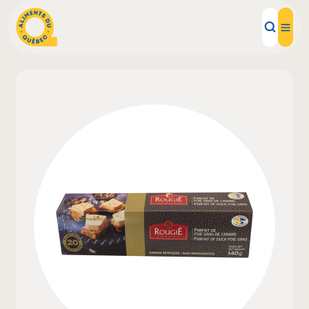
Aliments d'ici
Recettes
Inspirations d'ici
Restaurants
Institutions
À propos