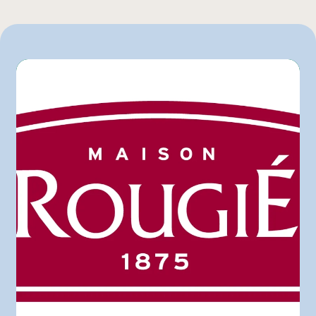
Metro
140 g
Provigo
Autre