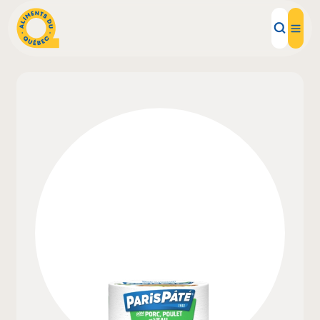
Aliments d'ici
Recettes
Inspirations d'ici
Restaurants
Institutions
À propos