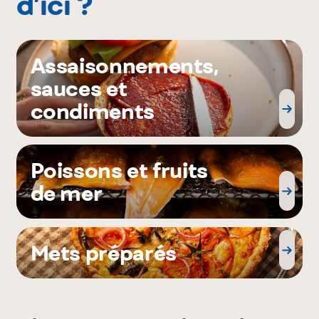
d’ici ?
Assaisonnements,
sauces et
condiments
Poissons et fruits
de mer
Mets préparés