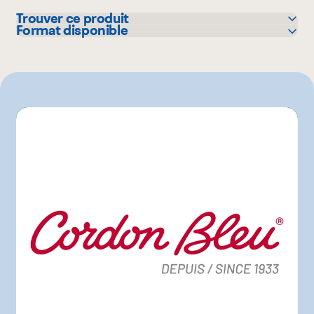
Trouver ce produit
Format disponible
Colabor
78 g
IGA
135 g
Marchés Tradition
Maxi
Metro
Pasquier
Provigo
Super C