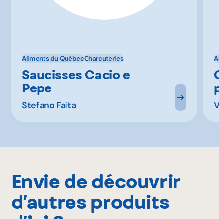
Aliments du Québec
Charcuteries
A
Saucisses Cacio e
Pepe
Stefano Faita
V
Envie de découvrir
d’autres produits