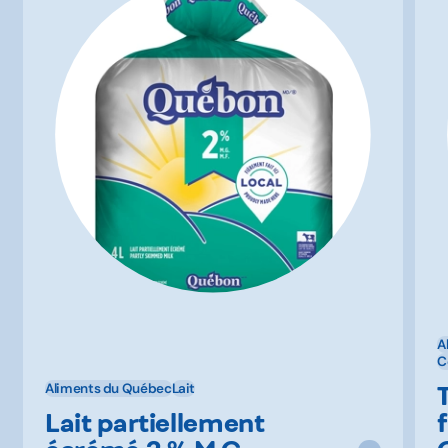
A
C
Aliments du Québec
Lait
Lait partiellement