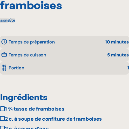
framboises
ssons
Été
Temps de préparation
10 minutes
Temps de cuisson
5 minutes
Portion
1
Ingrédients
1 ¾ tasse de framboises
2 c. à soupe de confiture de framboises
2 c. à soupe d’eau