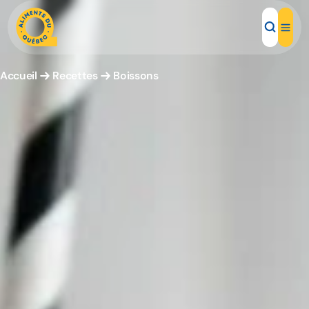
Accueil
Recettes
Boissons
Aliments d'ici
Recettes
Inspirations d'ici
Restaurants
Institutions
À propos