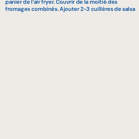
panier de l’air fryer. Couvrir de la moitié des
fromages combinés. Ajouter 2-3 cuillères de salsa
ici et là. Couvrir du reste des chips de tortilla et du
fromage et ajouter 2-3 autres petites cuillères de
salsa.
Cuire à 400F (205C) pour 3-5 minutes ou jusqu’à
ce que le fromage soit gratiné et fondu.
Pendant ce temps, couper le poulet en lanières.
On peut soit servir directement dans le panier
comme dans la vidéo (cela aide à garder les nachos
chauds un peu plus longtemps) ou dans une
assiette de service. Garnir les nachos de vos
lanières de poulet et légumes grillés, de salsa
fresca. Servir avec portions au goût de crème sure
et des deux salsa.