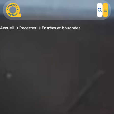
Accueil
Recettes
Entrées et bouchées
Aliments d'ici
Recettes
Inspirations d'ici
Restaurants
Institutions
À propos