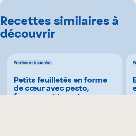
Recettes similaires à
découvrir
Entrées et bouchées
E
Petits feuilletés en forme
de cœur avec pesto,
fromage et tomates
R
cerises
Recettes