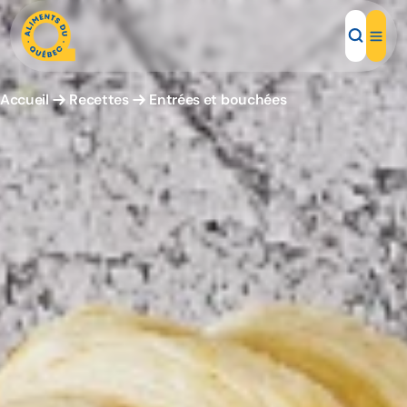
Accueil
Recettes
Entrées et bouchées
Aliments d'ici
Recettes
Inspirations d'ici
Restaurants
Institutions
À propos