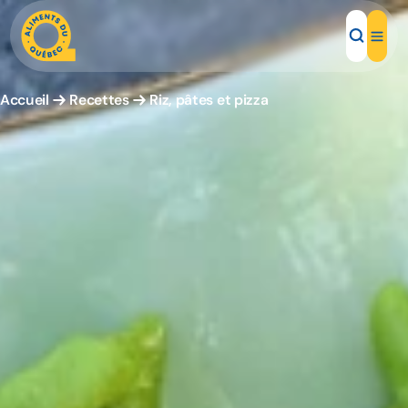
Accueil
Recettes
Riz, pâtes et pizza
Aliments d'ici
Recettes
Inspirations d'ici
Restaurants
Institutions
À propos