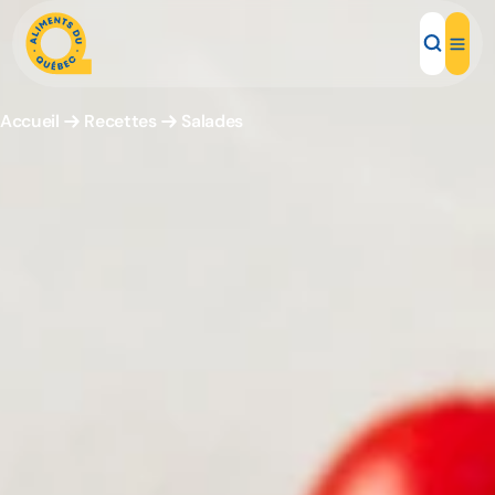
Accueil
Recettes
Salades
Aliments d'ici
Recettes
Inspirations d'ici
Restaurants
Institutions
À propos