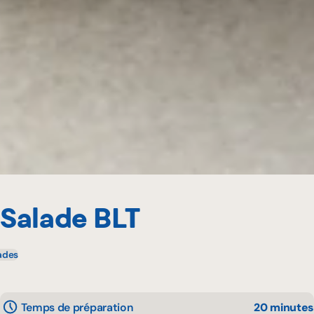
Salade BLT
ades
Temps de préparation
20 minutes