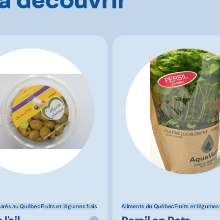
parés au Québec
Fruits et légumes frais
Aliments du Québec
Fruits et légumes 
 l'ail
Persil en Pots