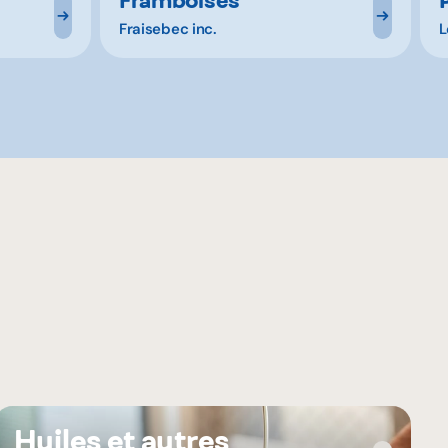
Fraisebec inc.
L
Huiles et autres