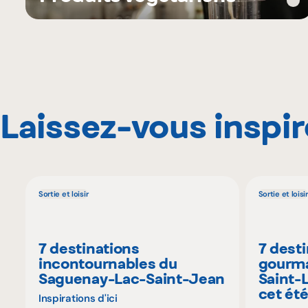
Laissez-vous inspir
Sortie et loisir
Sortie et loisir
7 destinations
7 dest
incontournables du
gourma
Saguenay-Lac-Saint-Jean
Saint-
cet ét
Inspirations d'ici