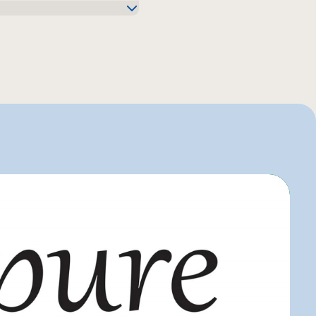
uier
elle-Béry
e