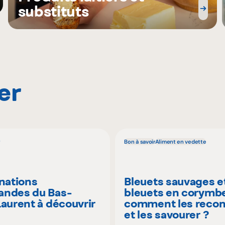
substituts
er
Bon à savoir
Aliment en vedette
inations
Bleuets sauvages e
ndes du Bas-
bleuets en corymbe
Laurent à découvrir
comment les recon
é
et les savourer ?