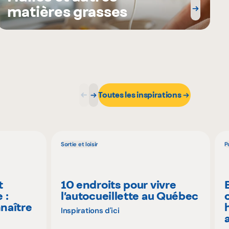
matières grasses
Toutes les inspirations
Sortie et loisir
P
t
10 endroits pour vivre
 :
l’autocueillette au Québec
naître
Inspirations d'ici