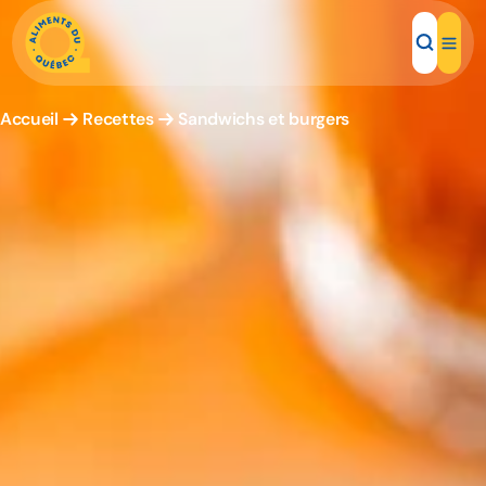
Accueil
Recettes
Sandwichs et burgers
Aliments d'ici
Recettes
Inspirations d'ici
Restaurants
Institutions
À propos