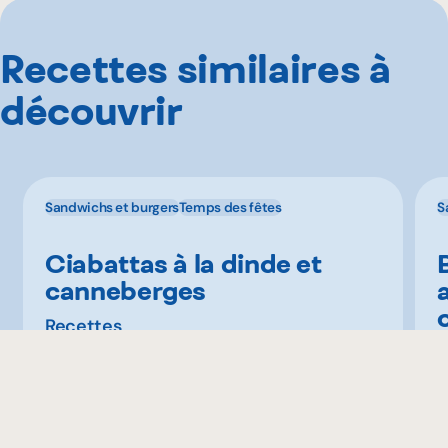
Recettes similaires à
découvrir
Sandwichs et burgers
Temps des fêtes
S
Ciabattas à la dinde et
canneberges
Recettes
R