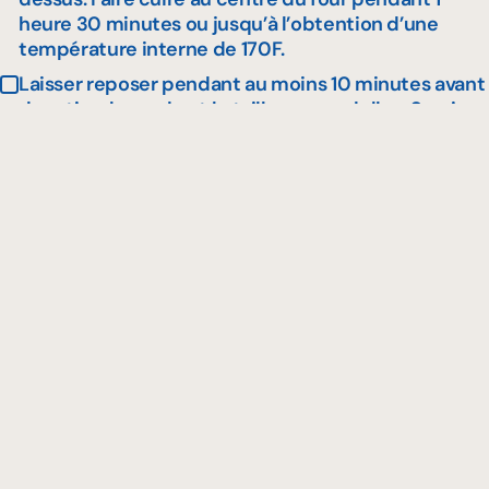
heure 30 minutes ou jusqu’à l’obtention d’une
température interne de 170F.
Laisser reposer pendant au moins 10 minutes avant
de retirer la corde et le tailler en rondelles. Servir
avec des accompagnements au goût.
Bon appétit !
Recettes similaires à
découvrir
Viandes
V