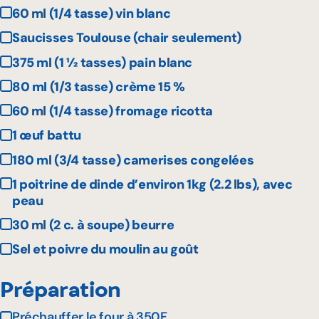
60 ml (1/4 tasse) vin blanc
Saucisses Toulouse (chair seulement)
375 ml (1 ½ tasses) pain blanc
80 ml (1/3 tasse) crème 15 %
60 ml (1/4 tasse) fromage ricotta
1 œuf battu
180 ml (3/4 tasse) camerises congelées
1 poitrine de dinde d’environ 1kg (2.2 lbs), avec
peau
30 ml (2 c. à soupe) beurre
Sel et poivre du moulin au goût
Préparation
Préchauffer le four à 350F.