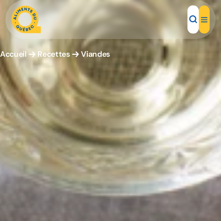
Accueil
Recettes
Viandes
Aliments d'ici
Recettes
Inspirations d'ici
Restaurants
Institutions
À propos