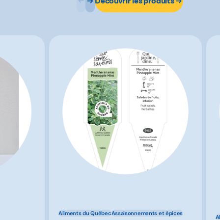
Découvrir les produits
Aliments du Québec
Assaisonnements et épices
A