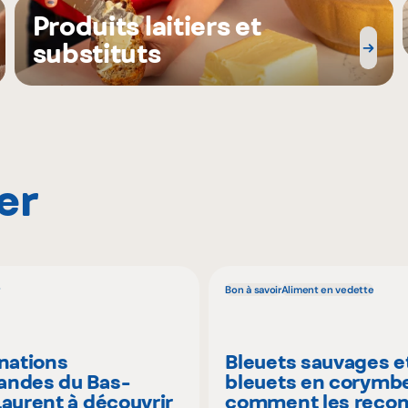
Produits laitiers et
substituts
er
Bon à savoir
Aliment en vedette
inations
Bleuets sauvages e
ndes du Bas-
bleuets en corymbe
Laurent à découvrir
comment les recon