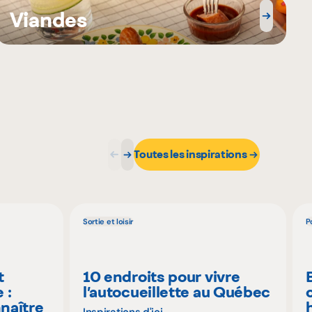
Viandes
Toutes les inspirations
Sortie et loisir
P
t
10 endroits pour vivre
 :
l’autocueillette au Québec
naître