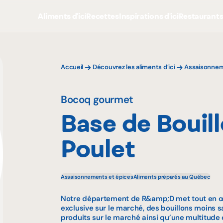
Aliments d'ici
Recettes
Inspirations d'ici
Restaurant
Accueil
Découvrez les aliments d’ici
Assaisonnem
Bocoq gourmet
Base de Bouil
Poulet
Assaisonnements et épices
Aliments préparés au Québec
Notre département de R&amp;D met tout en œuv
exclusive sur le marché, des bouillons moins 
produits sur le marché ainsi qu’une multitude 