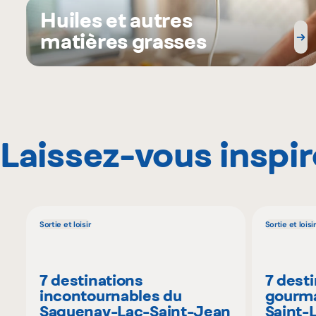
Huiles et autres
matières grasses
Laissez-vous inspir
Sortie et loisir
Sortie et loisir
7 destinations
7 dest
incontournables du
gourma
Saguenay-Lac-Saint-Jean
Saint-