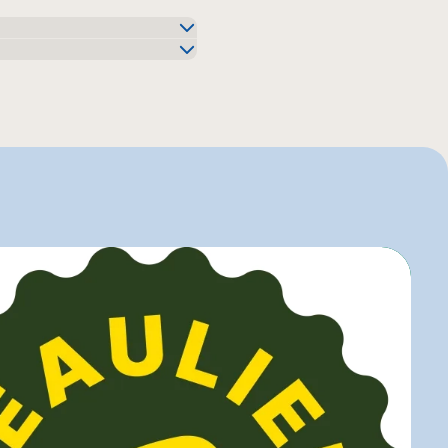
o
uier