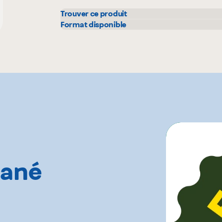
Trouver ce produit
Bonichoix
Maxi
Format disponible
300 g
IGA
Metr
Marchés Tradition
Pasq
tané