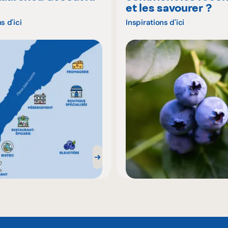
é
et les savourer ?
s d'ici
Inspirations d'ici