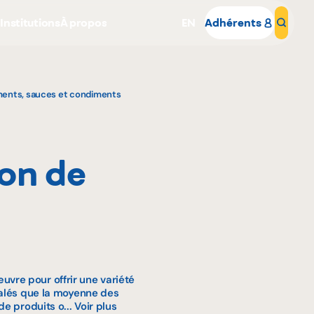
s
Institutions
À propos
EN
Adhérents
Rech
ents, sauces et condiments
lon de
Pourquoi adhérer
Portail adhérent
re pour offrir une variété
salés que la moyenne des
de produits o...
Voir plus