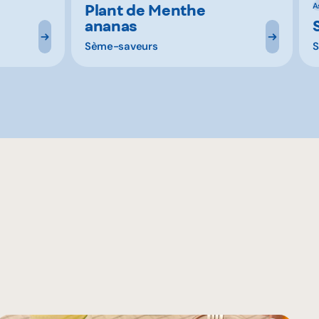
Plant de Menthe
A
ananas
Sème-saveurs
S