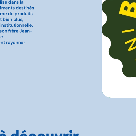
lise dans la
diments destinés
mme de produits
 bien plus,
nstitutionnelle.
son frère Jean-
le
ont rayonner
 à découvrir