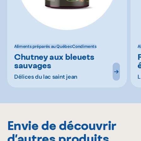
Aliments préparés au Québec
Condiments
A
Chutney aux bleuets
sauvages
Délices du lac saint jean
L
Envie de découvrir
d’autres produits