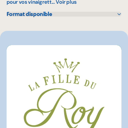
pour vos vinaigrett...
Voir plus
Format disponible
250 mL
750 mL
500 mL
1.5 L