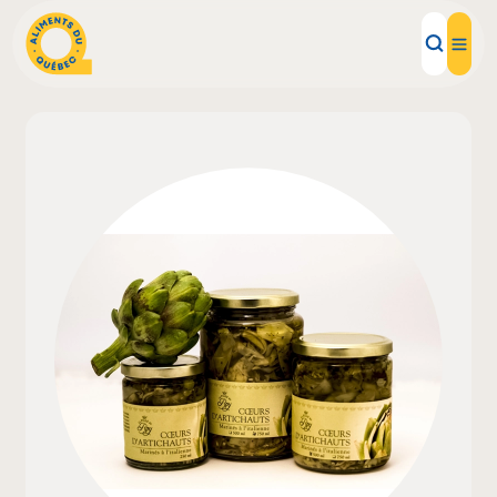
Aliments d'ici
Recettes
Inspirations d'ici
Restaurants
Institutions
À propos