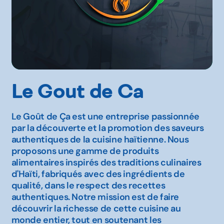
Le Gout de Ca
Le Goût de Ça est une entreprise passionnée
par la découverte et la promotion des saveurs
authentiques de la cuisine haïtienne. Nous
proposons une gamme de produits
alimentaires inspirés des traditions culinaires
d'Haïti, fabriqués avec des ingrédients de
qualité, dans le respect des recettes
authentiques. Notre mission est de faire
découvrir la richesse de cette cuisine au
monde entier, tout en soutenant les