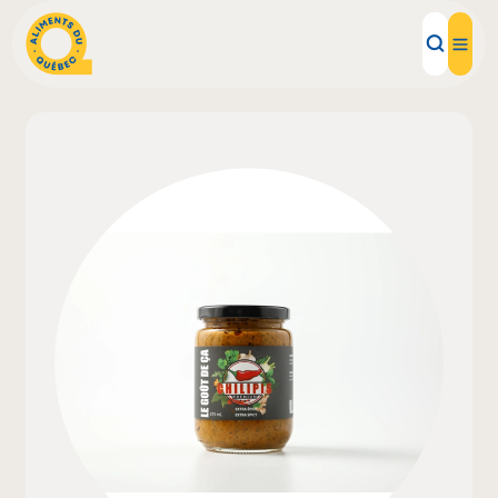
Aliments d'ici
Recettes
Inspirations d'ici
Restaurants
Institutions
À propos