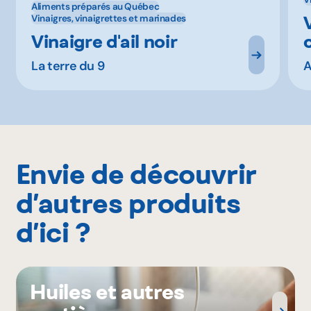
Aliments préparés au Québec
Vinaigres, vinaigrettes et marinades
Vinaigre d'ail noir
La terre du 9
A
Envie de découvrir
d’autres produits
d’ici ?
Huiles et autres