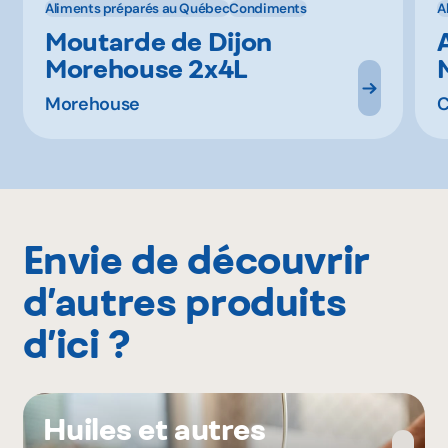
Aliments préparés au Québec
Condiments
A
Moutarde de Dijon
Morehouse 2x4L
Morehouse
C
Envie de découvrir
d’autres produits
d’ici ?
Huiles et autres