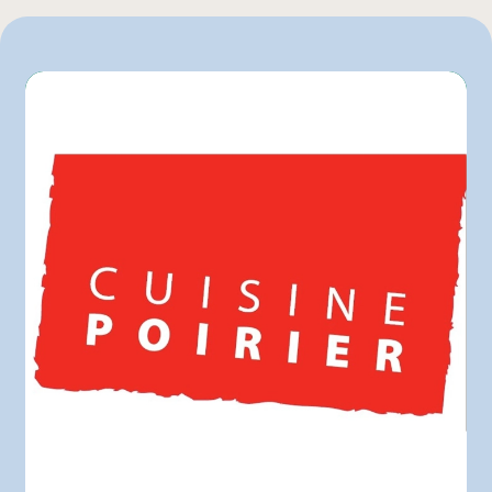
4 L
IGA
750 mL
Marchés Tradition
Metro
Pasquier
Rachelle-Béry
Autre