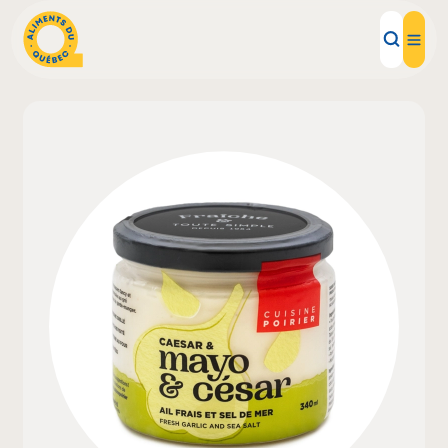
Aliments d'ici
Recettes
Inspirations d'ici
Restaurants
Institutions
À propos