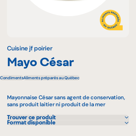
Pourquoi adhérer
Portail adhérent
Cuisine jf poirier
Mayo César
EN
Condiments
Aliments préparés au Québec
Mayonnaise César sans agent de conservation,
sans produit laitier ni produit de la mer
Trouver ce produit
Format disponible
Avril - supermarché santé
340 mL
Bonichoix