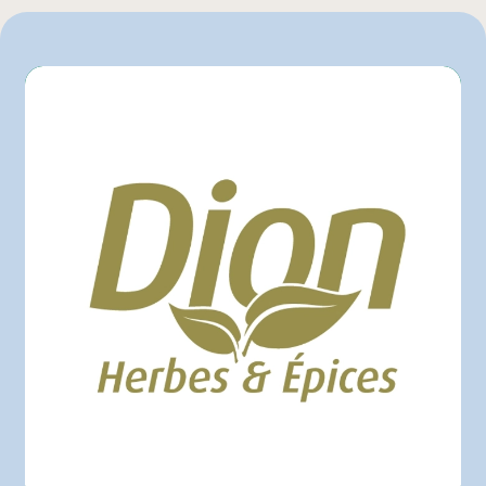
L'intermarché
Marchés Tradition
Maxi
Metro
Pasquier
Provigo
Rachelle-Béry
Super C