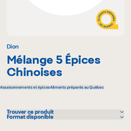
Pourquoi adhérer
Portail adhérent
Dion
Mélange 5 Épices
EN
Chinoises
Assaisonnements et épices
Aliments préparés au Québec
Trouver ce produit
Format disponible
Avril - supermarché santé
28 g
IGA