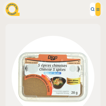
Aliments d'ici
Recettes
Inspirations d'ici
Restaurants
Institutions
À propos