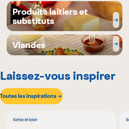
Produits laitiers et
substituts
Viandes
Laissez-vous inspirer
Toutes les inspirations
Sortie et loisir
So