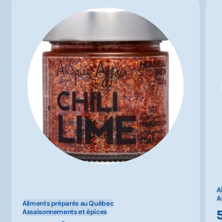
A
A
Aliments préparés au Québec
Assaisonnements et épices