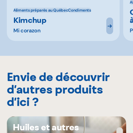
A
Aliments préparés au Québec
Condiments
Kimchup
Mi corazon
P
Envie de découvrir
d’autres produits
d’ici ?
Huiles et autres