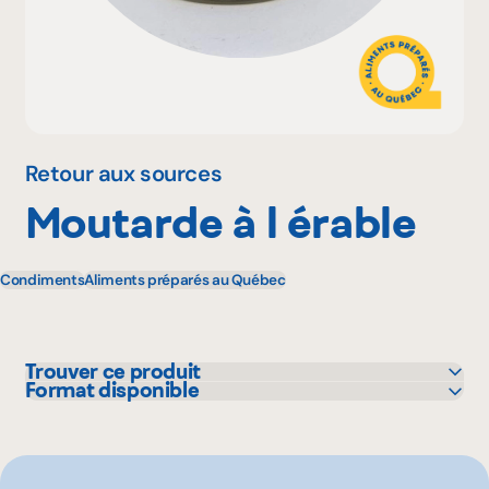
Pourquoi adhérer
Portail adhérent
Retour aux sources
Moutarde à l érable
EN
Condiments
Aliments préparés au Québec
Trouver ce produit
Format disponible
IGA
110 mL
Metro
212 mL
Provigo
Super C