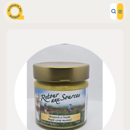
Aliments d'ici
Recettes
Inspirations d'ici
Restaurants
Institutions
À propos