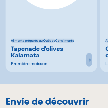
Aliments préparés au Québec
Condiments
A
Tapenade d'olives
Kalamata
Première moisson
L
Envie de découvrir