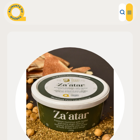
Aliments d'ici
Recettes
Inspirations d'ici
Restaurants
Institutions
À propos