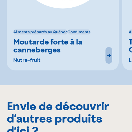
Aliments préparés au Québec
Condiments
A
Moutarde forte à la
canneberges
Nutra-fruit
L
Envie de découvrir
d’autres produits
d’ici ?