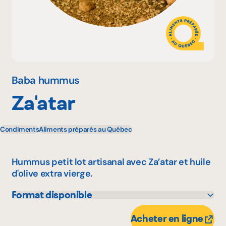
Pourquoi adhérer
Portail adhérent
Baba hummus
Za'atar
EN
Condiments
Aliments préparés au Québec
Hummus petit lot artisanal avec Za’atar et huile
d'olive extra vierge.
Format disponible
250 g
Acheter en ligne