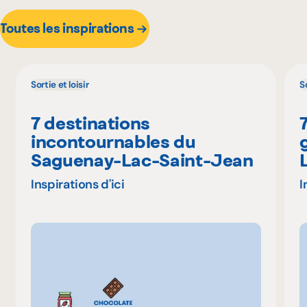
Toutes les inspirations
Sortie et loisir
So
7 destinations
incontournables du
Saguenay-Lac-Saint-Jean
Inspirations d'ici
I