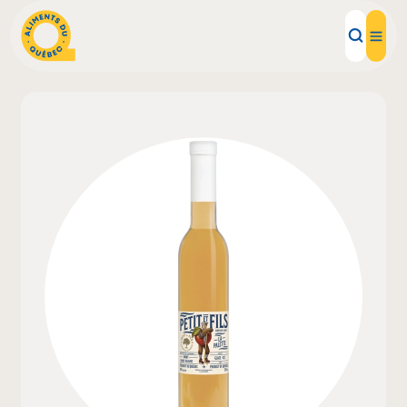
Aliments d'ici
Recettes
Inspirations d'ici
Restaurants
Institutions
À propos