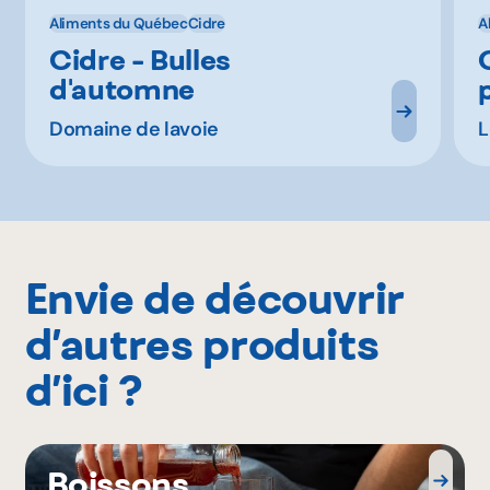
Aliments du Québec
Cidre
A
Cidre - Bulles
d'automne
Domaine de lavoie
L
Envie de découvrir
d’autres produits
d’ici ?
Boissons