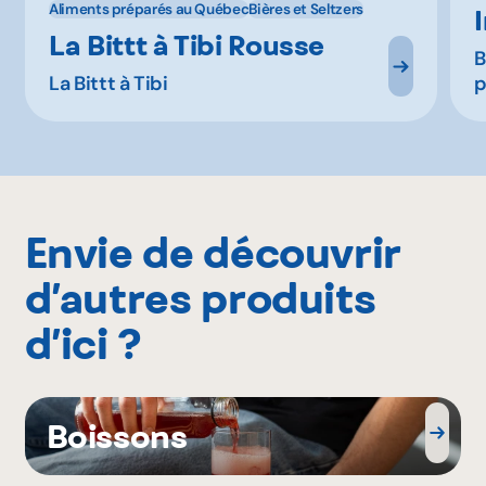
Aliments préparés au Québec
Bières et Seltzers
La Bittt à Tibi Rousse
B
La Bittt à Tibi
p
Envie de découvrir
d’autres produits
d’ici ?
Boissons