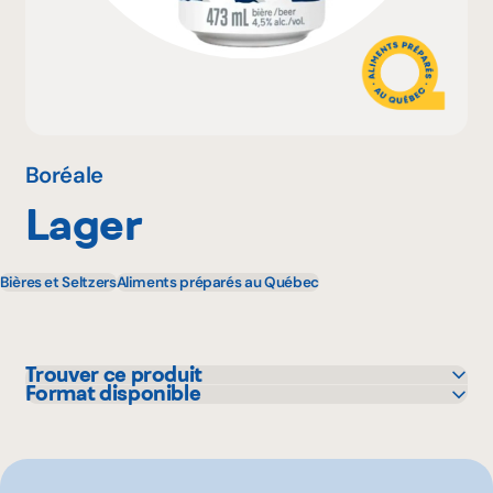
Pourquoi adhérer
Portail adhérent
Boréale
Lager
EN
Bières et Seltzers
Aliments préparés au Québec
Trouver ce produit
Format disponible
IGA
473 mL
Metro
355 mL