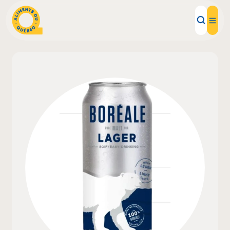
Aliments d'ici
Recettes
Inspirations d'ici
Restaurants
Institutions
À propos