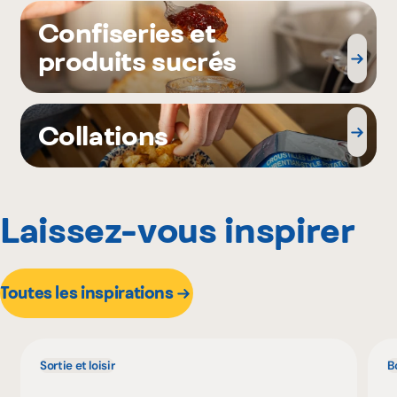
Confiseries et
produits sucrés
Collations
Laissez-vous inspirer
Toutes les inspirations
Sortie et loisir
B