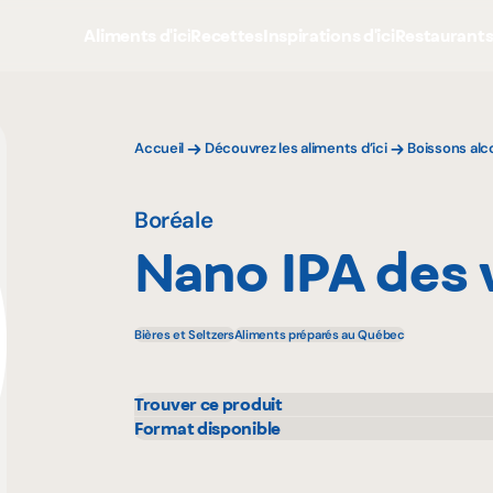
Aliments d'ici
Recettes
Inspirations d'ici
Restaurant
Accueil
Découvrez les aliments d’ici
Boissons alc
Boréale
Nano IPA des 
Bières et Seltzers
Aliments préparés au Québec
Trouver ce produit
Bonichoix
Metr
Format disponible
355 mL
473 
IGA
Prov
L'intermarché
Rach