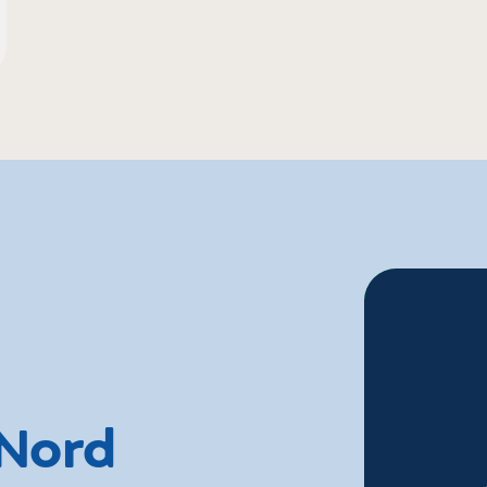
Marchés Tradition
Supe
Maxi
Walm
 Nord