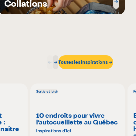
Collations
Toutes les inspirations
Sortie et loisir
P
t
10 endroits pour vivre
 :
l’autocueillette au Québec
naître
Inspirations d'ici