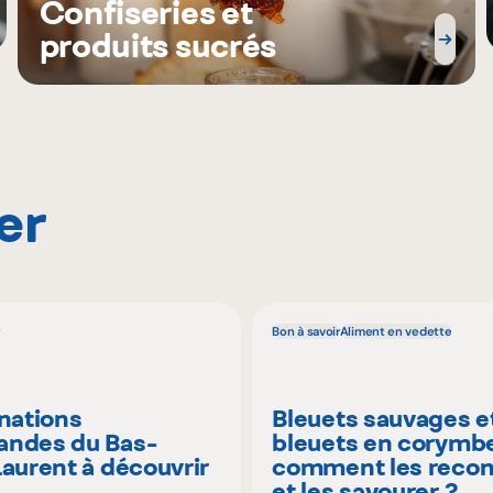
Confiseries et
produits sucrés
er
Bon à savoir
Aliment en vedette
inations
Bleuets sauvages e
ndes du Bas-
bleuets en corymbe
Laurent à découvrir
comment les recon
é
et les savourer ?