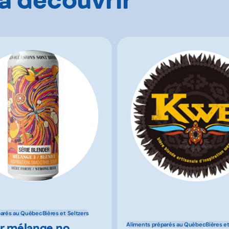
parés au Québec
Bières et Seltzers
r mélange no
Aliments préparés au Québec
Bières et