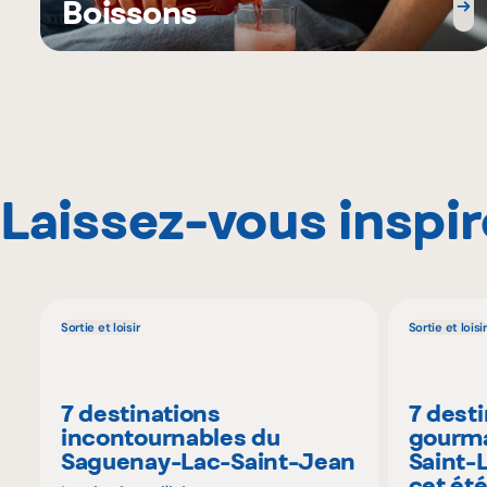
Boissons
Laissez-vous inspir
Sortie et loisir
Sortie et loisir
7 destinations
7 dest
incontournables du
gourma
Saguenay-Lac-Saint-Jean
Saint-
cet ét