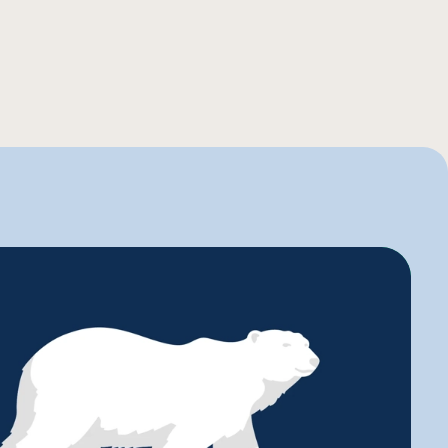
r C
art