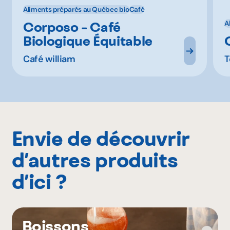
Aliments préparés au Québec bio
Café
Corposo - Café
A
Biologique Équitable
Café william
T
Envie de découvrir
d’autres produits
d’ici ?
Boissons