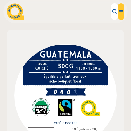
Aliments d'ici
Recettes
Inspirations d'ici
Restaurants
Institutions
À propos