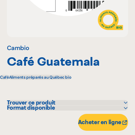
Pourquoi adhérer
Portail adhérent
Cambio
Café Guatemala
EN
Café
Aliments préparés au Québec bio
Trouver ce produit
Format disponible
IGA
1 kg
Maxi
300 g
Acheter en ligne
Metro
2.5 kg
Provigo