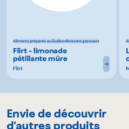
Aliments préparés au Québec
Boissons gazeuses
A
Flirt - limonade
pétillante mûre
Flirt
M
Envie de découvrir
d’autres produits