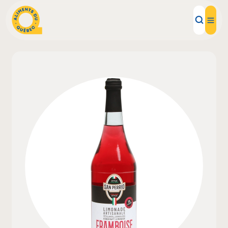
Aliments d'ici
Recettes
Inspirations d'ici
Restaurants
Institutions
À propos