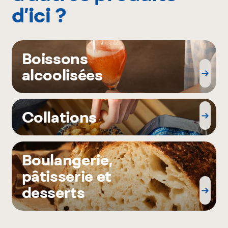
d’ici ?
Boissons
alcoolisées
Collations
Boulangerie,
pâtisserie et
desserts