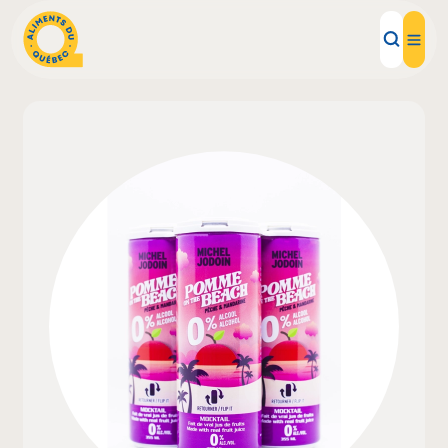
Aliments d'ici
Recettes
Inspirations d'ici
Restaurants
Institutions
À propos