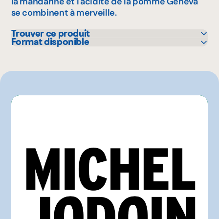
la mandarine et l'acidité de la pomme Geneva
se combinent à merveille.
Trouver ce produit
Format disponible
IGA
355 mL
Maxi
Metro
Pasquier
SAQ