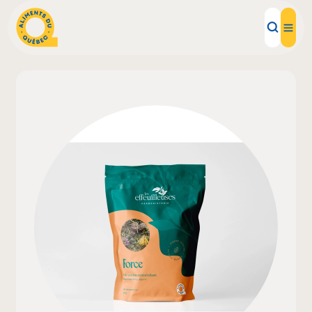
Aliments d'ici
Recettes
Inspirations d'ici
Restaurants
Institutions
À propos