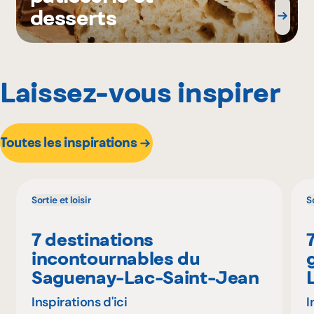
desserts
Laissez-vous inspirer
Toutes les inspirations
Sortie et loisir
So
7 destinations
incontournables du
Saguenay-Lac-Saint-Jean
Inspirations d'ici
I