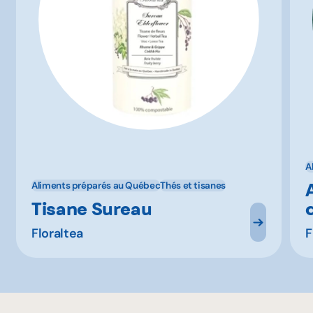
A
Aliments préparés au Québec
Thés et tisanes
Tisane Sureau
Floraltea
F