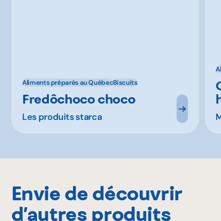
A
Aliments préparés au Québec
Biscuits
Fredôchoco choco
Les produits starca
M
Envie de découvrir
d’autres produits