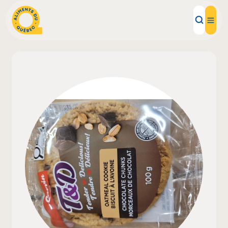
Aliments d'ici
Recettes
Inspirations d'ici
Restaurants
Institutions
À propos