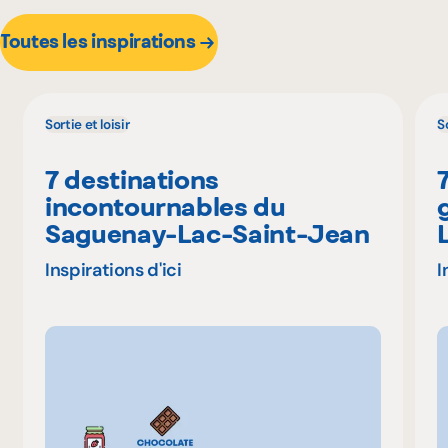
Toutes les inspirations
Sortie et loisir
So
7 destinations
incontournables du
Saguenay-Lac-Saint-Jean
Inspirations d'ici
I