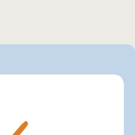
o
igo
elle-Béry