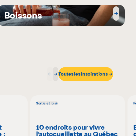
Boissons
Toutes les inspirations
Sortie et loisir
P
t
10 endroits pour vivre
 :
l’autocueillette au Québec