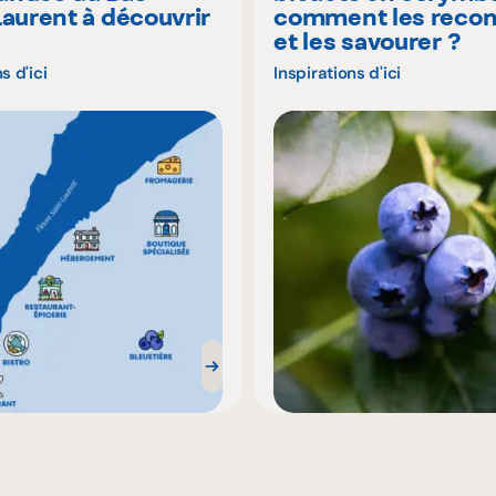
Laurent à découvrir
comment les recon
é
et les savourer ?
s d'ici
Inspirations d'ici