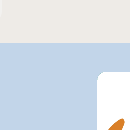
Metr
L'intermarché
Prov
Marchés Tradition
Rach