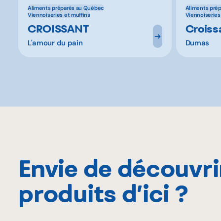
Aliments préparés au Québec
Aliments pré
Viennoiseries et muffins
Viennoiseries
CROISSANT
Croissa
L'amour du pain
Dumas
Envie de découvri
produits d’ici ?