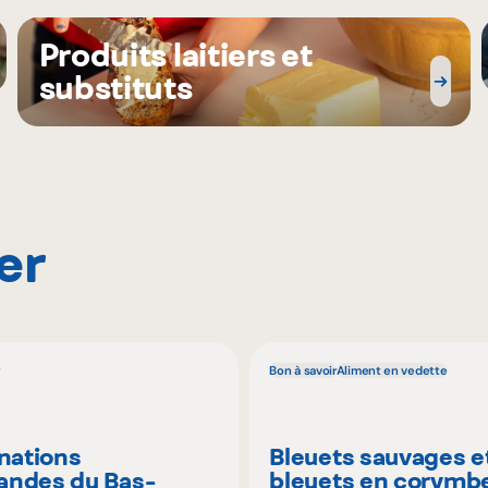
Produits laitiers et
substituts
er
Bon à savoir
Aliment en vedette
inations
Bleuets sauvages e
ndes du Bas-
bleuets en corymbe