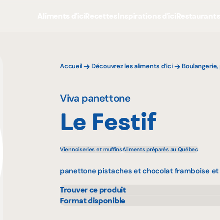
Aliments d'ici
Recettes
Inspirations d'ici
Restaurant
Accueil
Découvrez les aliments d’ici
Boulangerie, 
Viva panettone
Le Festif
Viennoiseries et muffins
Aliments préparés au Québec
panettone pistaches et chocolat framboise et
Trouver ce produit
Avril - supermarché santé
Mayr
Format disponible
d'Al
750 g
500 
IGA