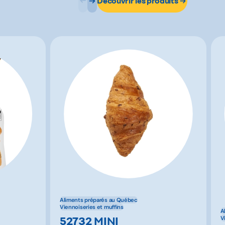
Découvrir les produits
Aliments préparés au Québec
Viennoiseries et muffins
A
52732 MINI
V