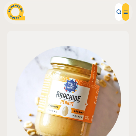
Aliments d'ici
Recettes
Inspirations d'ici
Restaurants
Institutions
À propos