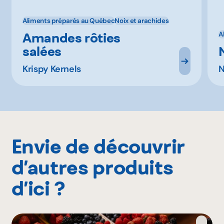
Aliments préparés au Québec
Noix et arachides
Amandes rôties
A
salées
Krispy Kernels
N
Envie de découvrir
d’autres produits
d’ici ?