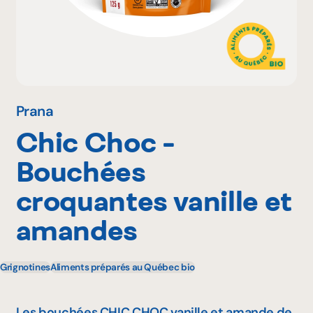
Pourquoi adhérer
Portail adhérent
Prana
Chic Choc -
EN
Bouchées
croquantes vanille et
amandes
Grignotines
Aliments préparés au Québec bio
Les bouchées CHIC CHOC vanille et amande de