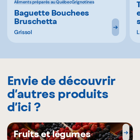
Aliments préparés au Québec
Grignotines
Baguette Bouchees
Bruschetta
Grissol
L
Envie de découvrir
d’autres produits
d’ici ?
Fruits et légumes