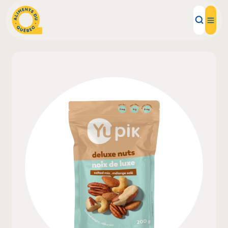
Aliments d'ici
Recettes
Inspirations d'ici
Restaurants
Institutions
À propos