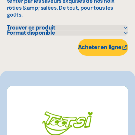
tenter par les saveurs exquises de nos noix
rôties &amp; salées. De tout, pour tous les
goûts.
Trouver ce produit
Format disponible
IGA
200 g
Metro
Acheter en ligne