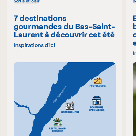
Sortie et loisir
B
7 destinations
gourmandes du Bas-Saint-
Laurent à découvrir cet été
Inspirations d'ici
I