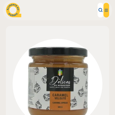
Aliments d'ici
Recettes
Inspirations d'ici
Restaurants
Institutions
À propos