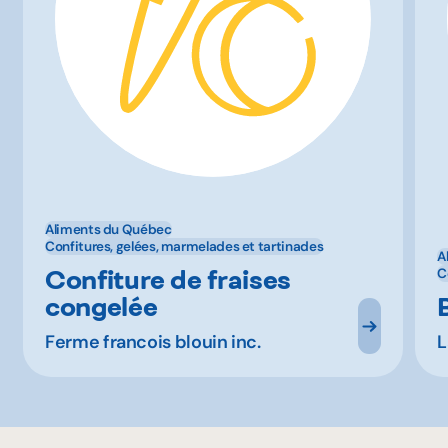
Aliments du Québec
Confitures, gelées, marmelades et tartinades
A
Confiture de fraises
C
congelée
Ferme francois blouin inc.
L