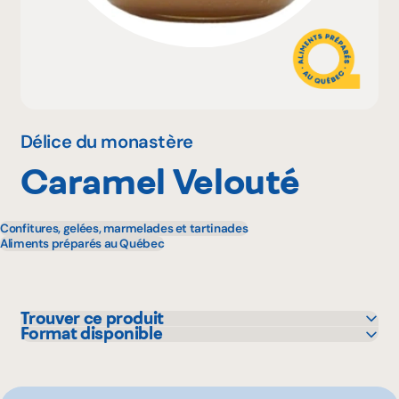
Pourquoi adhérer
Portail adhérent
Délice du monastère
Caramel Velouté
EN
Confitures, gelées, marmelades et tartinades
Aliments préparés au Québec
Trouver ce produit
Format disponible
IGA
450 g
114 g