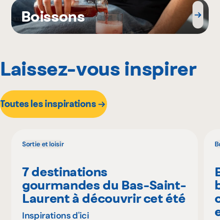
Boissons
Laissez-vous inspirer
Toutes les inspirations
Sortie et loisir
B
7 destinations
gourmandes du Bas-Saint-
Laurent à découvrir cet été
Inspirations d'ici