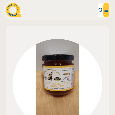
Aliments d'ici
Recettes
Inspirations d'ici
Restaurants
Institutions
À propos