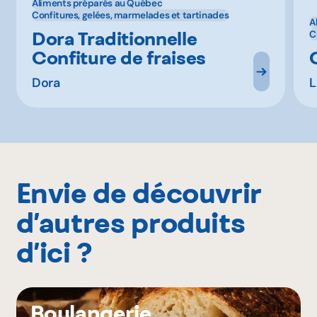
Aliments préparés au Québec
Confitures, gelées, marmelades et tartinades
A
Dora Traditionnelle
C
Confiture de fraises
Dora
L
Envie de découvrir
d’autres produits
d’ici ?
Boulangerie,