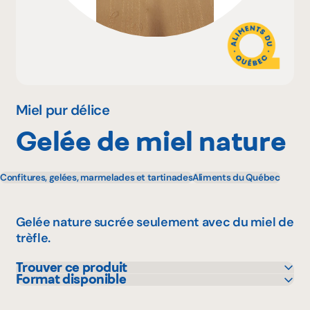
Pourquoi adhérer
Portail adhérent
Miel pur délice
Gelée de miel nature
EN
Confitures, gelées, marmelades et tartinades
Aliments du Québec
Gelée nature sucrée seulement avec du miel de
trèfle.
Trouver ce produit
Format disponible
IGA
300 g
Marchés Tradition