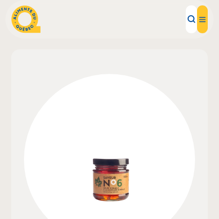
Aliments d'ici
Recettes
Inspirations d'ici
Restaurants
Institutions
À propos