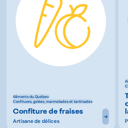
A
C
Aliments du Québec
Confitures, gelées, marmelades et tartinades
Confiture de fraises
Artisane de délices
P