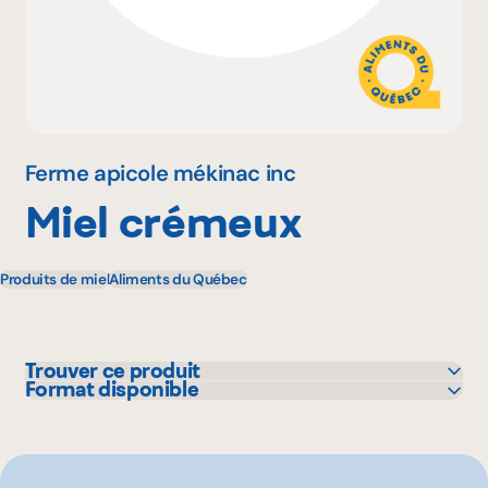
Pourquoi adhérer
Portail adhérent
Ferme apicole mékinac inc
Miel crémeux
EN
Produits de miel
Aliments du Québec
Trouver ce produit
Format disponible
Marchés Tradition
1 kg
Metro
250 g
475 g