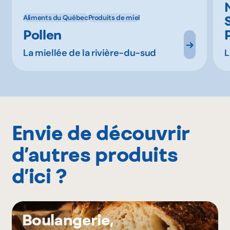
Aliments du Québec
Produits de miel
Pollen
La miellée de la rivière-du-sud
L
Envie de découvrir
d’autres produits
d’ici ?
Boulangerie,