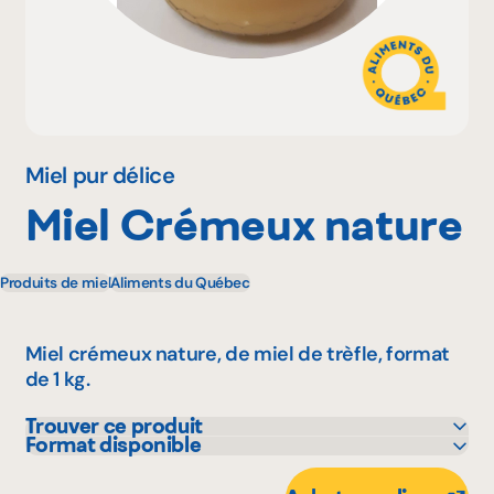
Pourquoi adhérer
Portail adhérent
Miel pur délice
Miel Crémeux nature
EN
Produits de miel
Aliments du Québec
Miel crémeux nature, de miel de trèfle, format
de 1 kg.
Trouver ce produit
Format disponible
IGA
1 kg
Metro