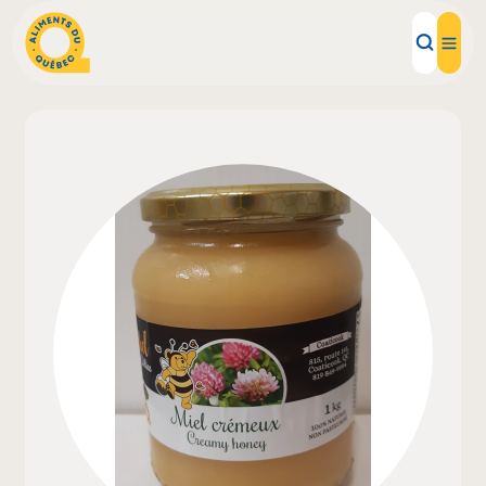
Aliments d'ici
Recettes
Inspirations d'ici
Restaurants
Institutions
À propos