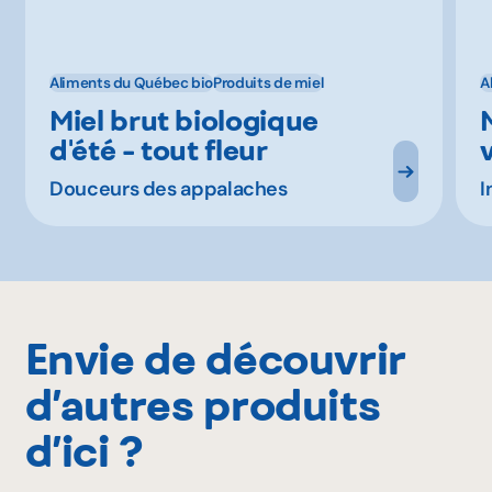
Aliments du Québec bio
Produits de miel
A
Miel brut biologique
d'été - tout fleur
Douceurs des appalaches
I
Envie de découvrir
d’autres produits
d’ici ?