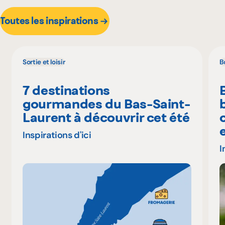
Toutes les inspirations
Sortie et loisir
B
7 destinations
gourmandes du Bas-Saint-
Laurent à découvrir cet été
Inspirations d'ici
I