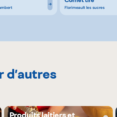
lambert
Florimeault les sucres
r d’autres
Produits laitiers et