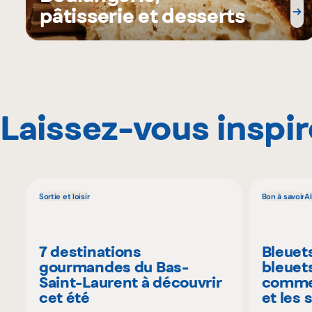
pâtisserie et desserts
Laissez-vous inspir
Sortie et loisir
Bon à savoir
A
7 destinations
Bleuet
gourmandes du Bas-
bleuet
Saint-Laurent à découvrir
commen
cet été
et les 