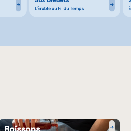
L'Érable au Fil du Temps
É
Boissons