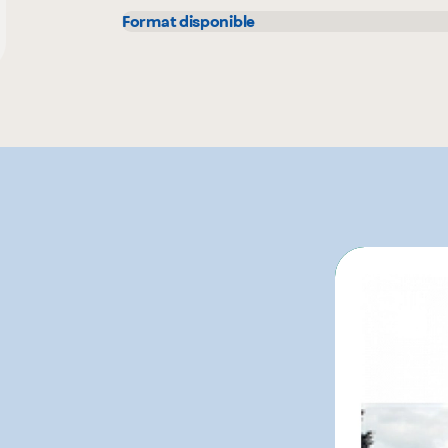
Format disponible
4 L
1 L