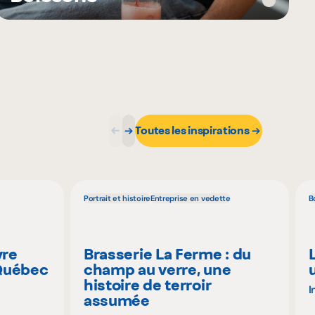
Toutes les inspirations
Portrait et histoire
Entreprise en vedette
B
vre
Brasserie La Ferme : du
 Québec
champ au verre, une
histoire de terroir
I
assumée