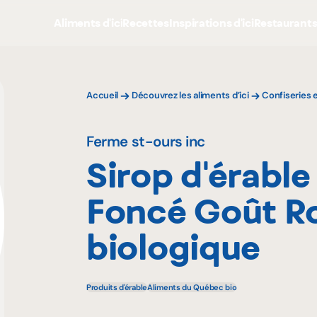
Aliments d'ici
Recettes
Inspirations d'ici
Restaurant
Accueil
Découvrez les aliments d’ici
Confiseries 
Ferme st-ours inc
Sirop d'érable
Foncé Goût R
biologique
Produits d'érable
Aliments du Québec bio