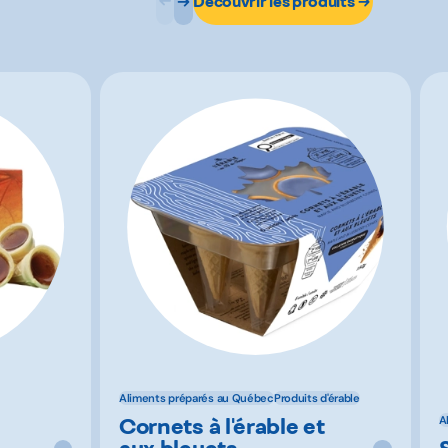
Découvrir les produits
Aliments préparés au Québec
Produits d'érable
Cornets à l'érable et
A
aux bleuets