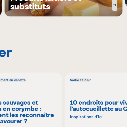
substituts
er
liment en vedette
Sortie et loisir
s sauvages et
10 endroits pour vi
s en corymbe :
l’autocueillette au
t les reconnaître
Inspirations d'ici
savourer ?