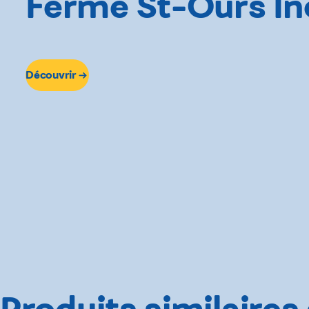
Ferme St-Ours In
Découvrir
Produits similaires