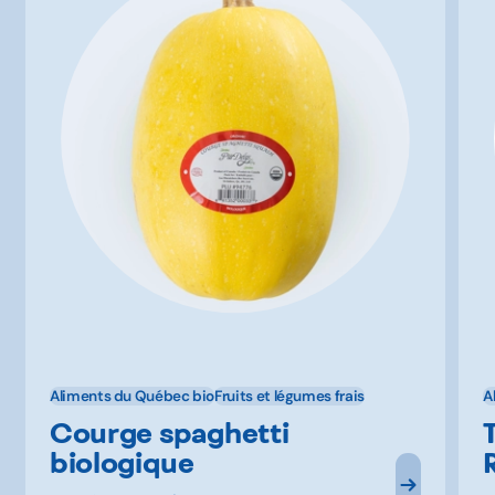
Aliments du Québec bio
Fruits et légumes frais
A
Courge spaghetti
biologique