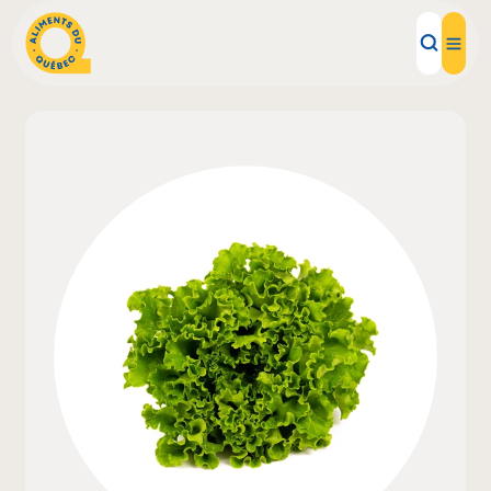
Aliments d'ici
Recettes
Inspirations d'ici
Restaurants
Institutions
À propos