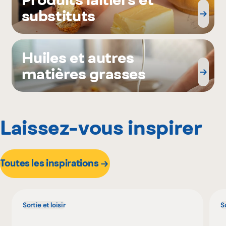
substituts
Huiles et autres
matières grasses
Laissez-vous inspirer
Toutes les inspirations
Sortie et loisir
So