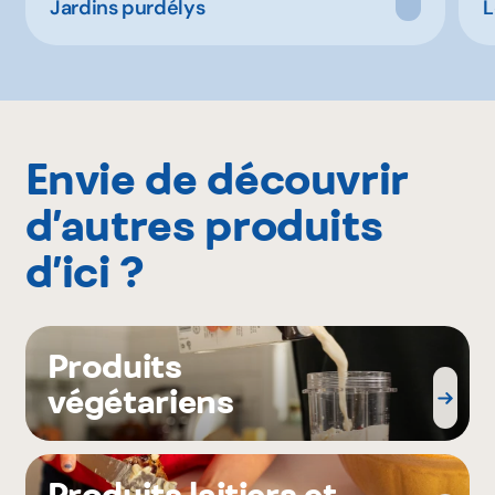
Jardins purdélys
L
Envie de découvrir
d’autres produits
d’ici ?
Produits
végétariens
Produits laitiers et