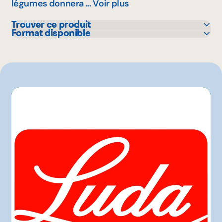
légumes donnera ...
Voir plus
Trouver ce produit
Format disponible
Colabor
1.5 kg
GFS
10 kg
Sysco
Autre