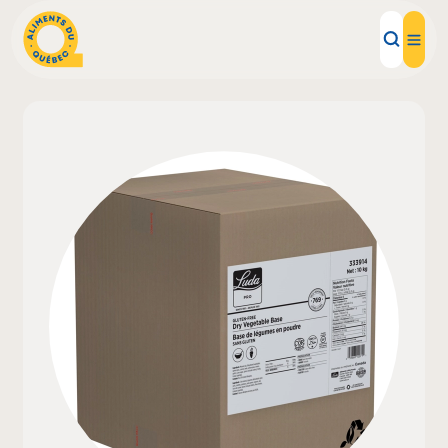
Aliments d'ici
Recettes
Inspirations d'ici
Restaurants
Institutions
À propos