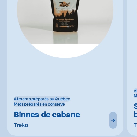
A
M
Aliments préparés au Québec
Mets préparés en conserve
Binnes de cabane
Treko
T