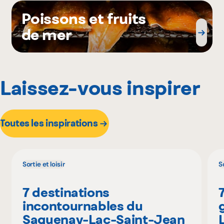
Poissons et fruits
de mer
Laissez-vous inspirer
Toutes les inspirations
Sortie et loisir
So
7 destinations
incontournables du
Saguenay-Lac-Saint-Jean