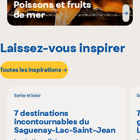
Poissons et fruits
de mer
Laissez-vous inspirer
Toutes les inspirations
Sortie et loisir
So
7 destinations
incontournables du
Saguenay-Lac-Saint-Jean