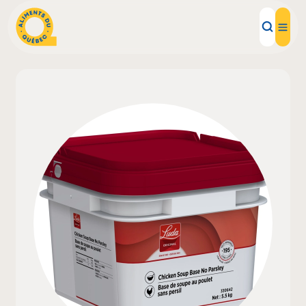
Aliments d'ici
Recettes
Inspirations d'ici
Restaurants
Institutions
À propos