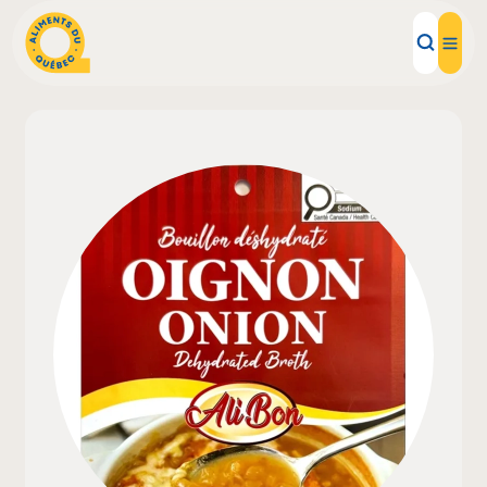
Aliments d'ici
Recettes
Inspirations d'ici
Restaurants
Institutions
À propos