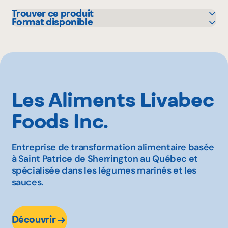
Trouver ce produit
Format disponible
Colabor
500 mL
GFS
4 L
IGA
L'intermarché
Maxi
Les Aliments Livabec
Mayrand Entrepôt d'Alimentation
Mayrand Plus Distributeur Alimentaire
Foods Inc.
Metro
Sysco
Entreprise de transformation alimentaire basée
Walmart
à Saint Patrice de Sherrington au Québec et
spécialisée dans les légumes marinés et les
sauces.
Découvrir