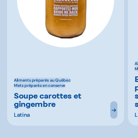
A
M
Aliments préparés au Québec
Mets préparés en conserve
Soupe carottes et
gingembre
Latina
L