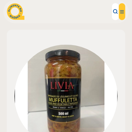
Aliments d'ici
Recettes
Inspirations d'ici
Restaurants
Institutions
À propos