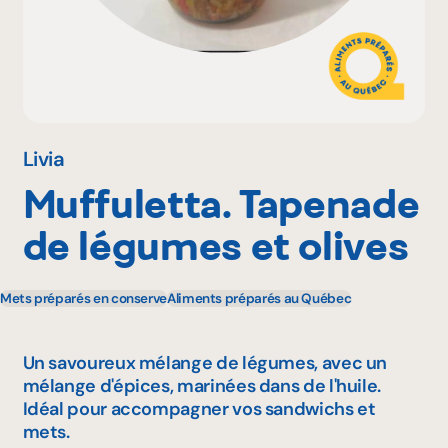
Pourquoi adhérer
Portail adhérent
Livia
Muffuletta. Tapenade
EN
de légumes et olives
Mets préparés en conserve
Aliments préparés au Québec
Un savoureux mélange de légumes, avec un
mélange d'épices, marinées dans de l'huile.
Idéal pour accompagner vos sandwichs et
mets.