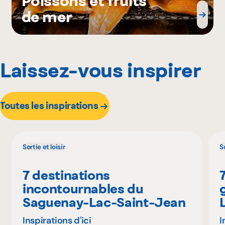
Poissons et fruits
de mer
Laissez-vous inspirer
Toutes les inspirations
Sortie et loisir
So
7 destinations
incontournables du
Saguenay-Lac-Saint-Jean
Inspirations d'ici
I