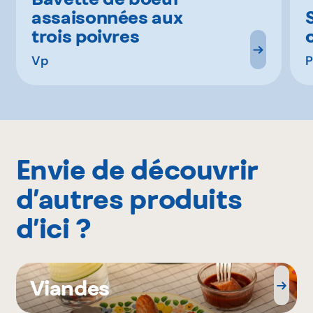
assaisonnées aux
trois poivres
Vp
P
Envie de découvrir
d’autres produits
d’ici ?
Viandes