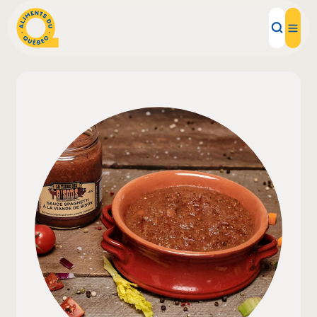
Aliments d'ici
Recettes
Inspirations d'ici
Restaurants
Institutions
À propos