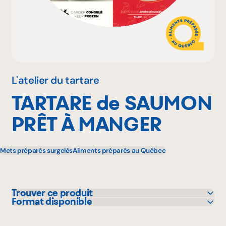
Pourquoi adhérer
Portail adhérent
L'atelier du tartare
TARTARE de SAUMON
EN
PRÊT À MANGER
Mets préparés surgelés
Aliments préparés au Québec
Trouver ce produit
Format disponible
Maturin
190 g