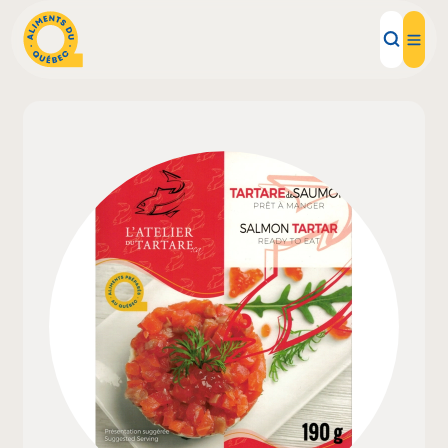
Aliments d'ici
Recettes
Inspirations d'ici
Restaurants
Institutions
À propos