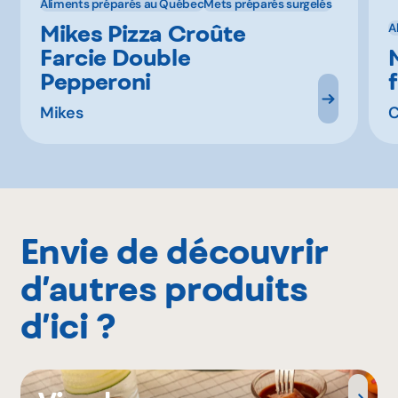
Aliments préparés au Québec
Mets préparés surgelés
Mikes Pizza Croûte
A
Farcie Double
Pepperoni
Mikes
Envie de découvrir
d’autres produits
d’ici ?