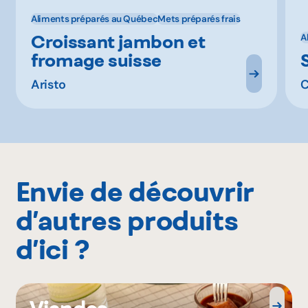
Aliments préparés au Québec
Mets préparés frais
Croissant jambon et
A
fromage suisse
Aristo
C
Envie de découvrir
d’autres produits
d’ici ?
Viandes