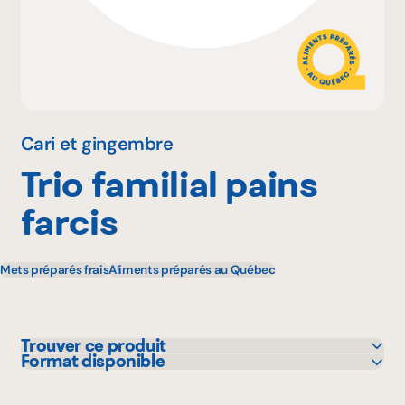
Pourquoi adhérer
Portail adhérent
Cari et gingembre
Trio familial pains
EN
farcis
Mets préparés frais
Aliments préparés au Québec
Trouver ce produit
Format disponible
IGA
75 g
L'intermarché